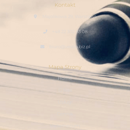
Kontakt
Majolikowa 29, Warszawa
+48 22 302 83 08
biuro@vestra.biz.pl
Mapa Strony
Home
O Nas
Usługi
Cennik
Vademecum