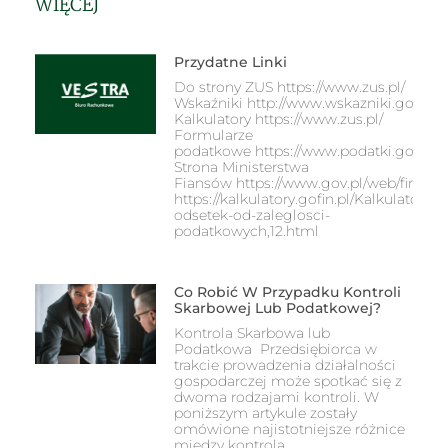
WIĘCEJ
Przydatne Linki
Do strony ZUS https://www.zus.pl/
Wskaźniki http://www.wskazniki.gofin.pl
Kalkulatory https://www.zus.pl/
Formularze
podatkowe https://www.podatki.gov.pl/
Strona Ministerstwa
Fiansów https://www.gov.pl/web/finans
https://kalkulatory.gofin.pl/Kalkulator-
odsetek-od-zaleglosci-
podatkowych,12.html
Co Robić W Przypadku Kontroli
Skarbowej Lub Podatkowej?
Kontrola Skarbowa lub
Podatkowa Przedsiębiorca w
trakcie prowadzenia działalności
gospodarczej może spotkać się z
dwoma rodzajami kontroli. W
poniższym artykule zostały
omówione najistotniejsze różnice
między kontrolą